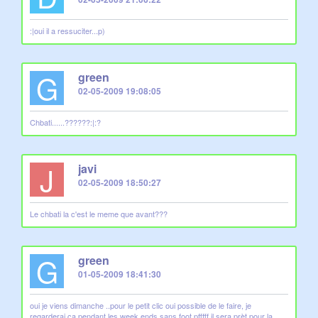
:|oui il a ressuciter...p)
G
green
02-05-2009 19:08:05
Chbati......??????:|:?
J
javi
02-05-2009 18:50:27
Le chbati la c'est le meme que avant???
G
green
01-05-2009 18:41:30
oui je viens dimanche ..pour le petit clic oui possible de le faire, je
regarderai ça pendant les week ends sans foot pfffff il sera prèt pour la