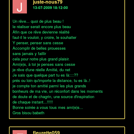
J
juste-nous79
13-07-2009 18:12:00
Un rêve... quoi de plus beau !
le réaliser serait encore plus beau
Afin que ce rêve devienne réalité
faut-il le vouloir, y croire, le souhaiter
Y penser, penser sans cesse
Accomplir de belles prouesses
sans jamais y faillir
cela pour notre plus grand plaisir.
Ami(e)s, à toi je penses sans cesse
je rêve d'une réelle Amitié, du net
Je sais que quelque part tu es là::::??
prés ou loin qu'importe la distance, tu es là..!
je compte ton amitié parmi les plus grands
bonheurs de ma vie, un réconfort dans les moments
de doute et de chagrin, une source d'inspiration
de chaque instant...!!!!!
Bonne soirée a vous tous mes ami(e)s...
Gros bisou babeth
fleurette059